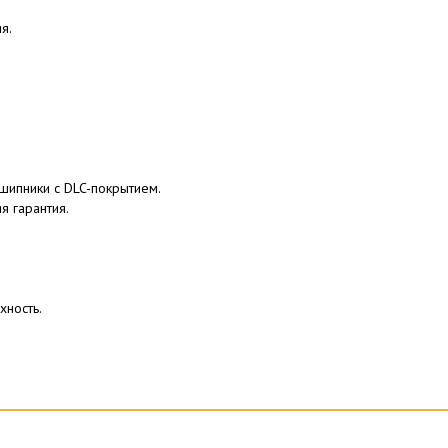
я.
шипники с DLC-покрытием.
я гарантия.
хность.