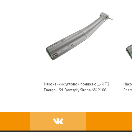
Наконечник угловой понижающий T2
Нако
Energo L 5:1 Dentsply Sirona 6812106
Energ