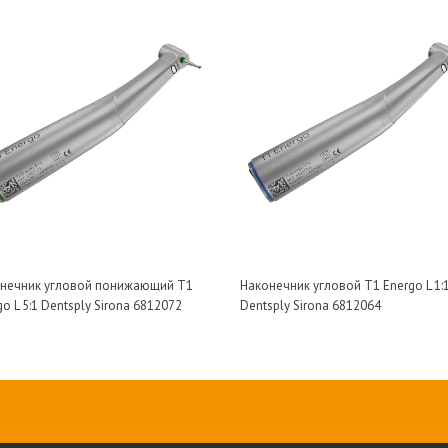
нечник угловой понижающий T1
Наконечник угловой T1 Energo L 1:
o L 5:1 Dentsply Sirona 6812072
Dentsply Sirona 6812064