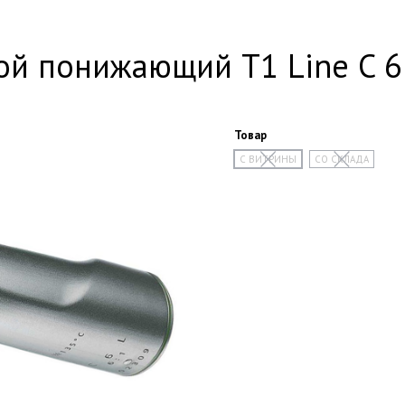
й понижающий T1 Line C 6 L
Товар
С ВИТРИНЫ
СО СКЛАДА