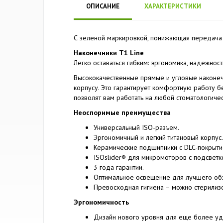
ОПИСАНИЕ
ХАРАКТЕРИСТИКИ
С зеленой маркировкой, понижающая передача 6
Наконечники T1 Line
Легко оставаться гибким: эргономика, надежность
Высококачественные прямые и угловые наконеч
корпусу. Это гарантирует комфортную работу б
позволят вам работать на любой стоматологичес
Неоспоримые преимущества
Универсальный ISO-разъем.
Эргономичный и легкий титановый корпус.
Керамические подшипники с DLC-покрыти
ISOslider® для микромоторов с подсветко
3 года гарантии.
Оптимальное освещение для лучшего обз
Превосходная гигиена – можно стерилизо
Эргономичность
Дизайн нового уровня для еще более уд