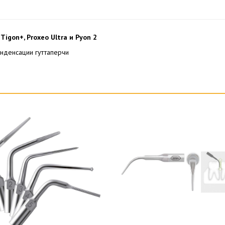
igon+, Proxeo Ultra и Pyon 2
онденсации гуттаперчи