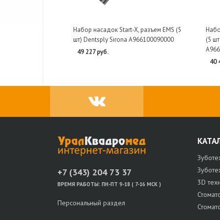
Набор насадок Start-X, разъем EMS (5
Набо
шт) Dentsply Sirona A966100090000
(5 шт
A966
49 227 руб.
40 
КАТА
Зуботе
Зуботе
+7 (343) 204 73 37
3D тех
ВРЕМЯ РАБОТЫ:
ПН-ПТ 9-18 ( 7-16 МСК )
Стомат
Персональный раздел
Стомат