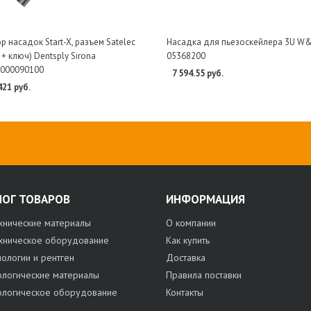
р насадок Start-X, разъем Satelec
Насадка для пьезоскейлера 3U W
 + ключ) Dentsply Sirona
05368200
000090100
7 594.55 руб.
421 руб.
ЛОГ ТОВАРОВ
ИНФОРМАЦИЯ
хнические материалы
О компании
хническое оборудование
Как купить
нологии и рентген
Доставка
ологические материалы
Правила поставки
ологическое оборудование
Контакты