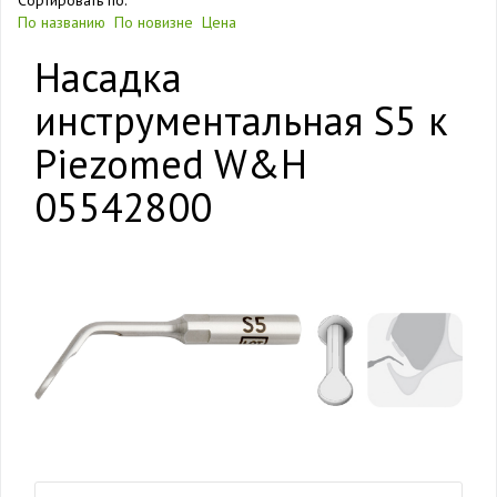
Сортировать по:
По названию
По новизне
Цена
Насадка
инструментальная S5 к
Piezomed W&H
05542800