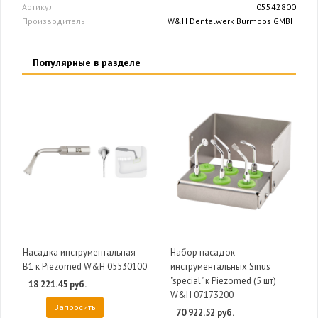
Артикул
05542800
Производитель
W&H Dentalwerk Burmoos GMBH
Популярные в разделе
Насадка инструментальная
Набор насадок
B1 к Piezomed W&H 05530100
инструментальных Sinus
"special" к Piezomed (5 шт)
18 221.45 руб.
W&H 07173200
Запросить
70 922.52 руб.