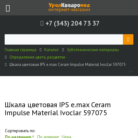
+7 (343) 204 73 37
Главная страница
Каталог
Зуботехнические материалы
Определение цвета, расцветки
Шкала цветовая IPS e.max Ceram Impulse Material Ivoclar 597075
Шкала цветовая IPS e.max Ceram
Impulse Material Ivoclar 597075
Сортировать по:
По названию
↑
По новизне
Цена