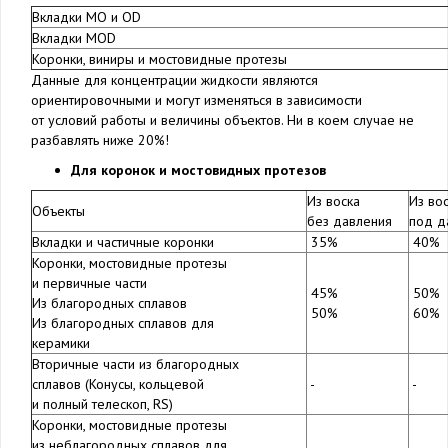
Вкладки МО и OD
Вкладки МОD
Коронки, виниры и мостовидные протезы
Данные для концентрации жидкости являются
ориентировочными и могут изменяться в зависимости
от условий работы и величины объектов. Ни в коем случае не
разбавлять ниже 20%!
Для коронок и мостовидных протезов
Из воска
Из во
Объекты
без давления
под д
Вкладки и частичные коронки
35%
40%
Коронки, мостовидные протезы
и первичные части
45%
50%
Из благородных сплавов
50%
60%
Из благородных сплавов для
керамики
Вторичные части из благородных
сплавов (Конусы, кольцевой
-
-
и полный телескоп, RS)
Коронки, мостовидные протезы
из неблагородных сплавов для