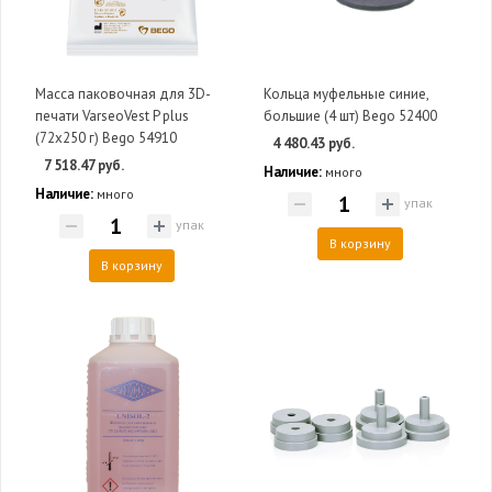
Масса паковочная для 3D-
Кольца муфельные синие,
печати VarseoVest P plus
большие (4 шт) Bego 52400
(72х250 г) Bego 54910
4 480.43 руб.
7 518.47 руб.
Наличие:
много
Наличие:
много
упак
упак
В корзину
В корзину