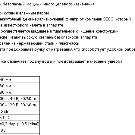
ки безопасный, мощный, многоцелевого назначения.
ки сухим и влажным паром
ежуточный деминерализирующий фильтр от компании BEGO, который
 известкового налета в аппарате
, осуществляется щадящее и тщательное очищение конструкций
спечивают высокую степень безопасности аппарата
товлен из нержавеющей стали и пластмассы
та предохраняет ручку от нагревания, что способствует удобной рабо
зу же отключает подачу воды и предотвращает нанесение ущерба
40 мм
80 мм
80 мм
00–240 В, 50/60 гц
00–120 В, 50/60 гц
,5 кВт
33 °C
±0,2 бар (~ 0,3 [Мпа])
,9 л