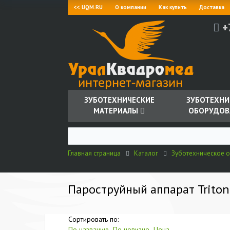
<< UQM.RU
О компании
Как купить
Доставка
+
ЗУБОТЕХНИЧЕСКИЕ
ЗУБОТЕХНИ
МАТЕРИАЛЫ
ОБОРУДОВ
Главная страница
Каталог
Зуботехническое 
Пароструйный аппарат Triton
Сортировать по:
По названию
По новизне
Цена