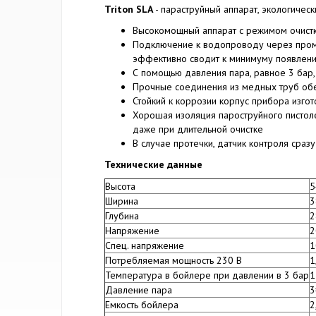
Triton SLA
- параструйный аппарат, экологичес
Высокомощный аппарат с режимом очист
Подключение к водопроводу через пром
эффективно сводит к минимуму появление
С помощью давления пара, равное 3 бар
Прочные соединения из медных труб обе
Стойкий к коррозии корпус прибора изго
Хорошая изоляция пароструйного пистоле
даже при длительной очистке
В случае протечки, датчик контроля сра
Технические данные
Высота
5
Ширина
3
Глубина
2
Напряжение
2
Спец. напряжение
1
Потребляемая мощность 230 В
1
Температура в бойлере при давлении в 3 бар
1
Давление пара
3
Емкость бойлера
2