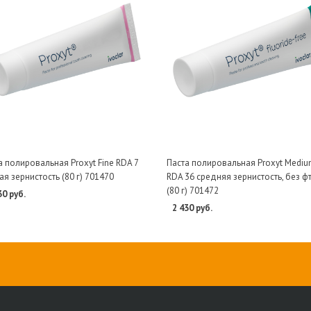
а полировальная Proxyt Fine RDA 7
Паста полировальная Proxyt Medi
ая зернистость (80 г) 701470
RDA 36 средняя зернистость, без ф
(80 г) 701472
30 руб.
2 430 руб.