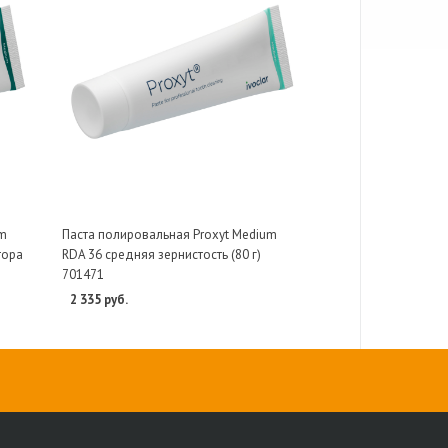
um
Паста полировальная Proxyt Medium
тора
RDA 36 средняя зернистость (80 г)
701471
2 335 руб.