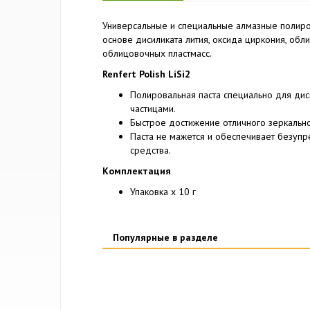
Универсальные и специальные алмазные полиро
основе дисиликата лития, оксида циркония, об
облицовочных пластмасс.
Renfert Polish LiSi2
Полировальная паста специально для ди
частицами.
Быстрое достижение отличного зеркально
Паста не мажется и обеспечивает безуп
средства.
Комплектация
Упаковка x 10 г
Популярные в разделе