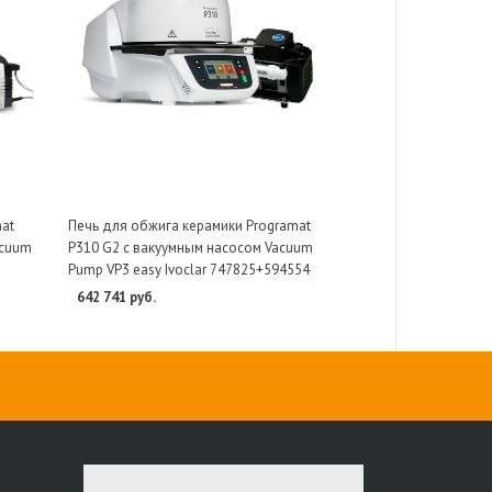
at
Печь для обжига керамики Programat
acuum
P310 G2 с вакуумным насосом Vacuum
Pump VP3 easy Ivoclar 747825+594554
642 741 руб.