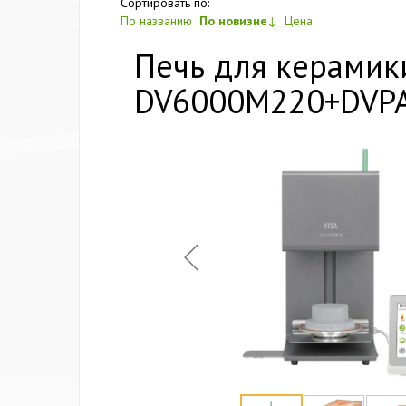
Сортировать по:
По названию
По новизне
↓
Цена
Печь для керамики
DV6000M220+DVP