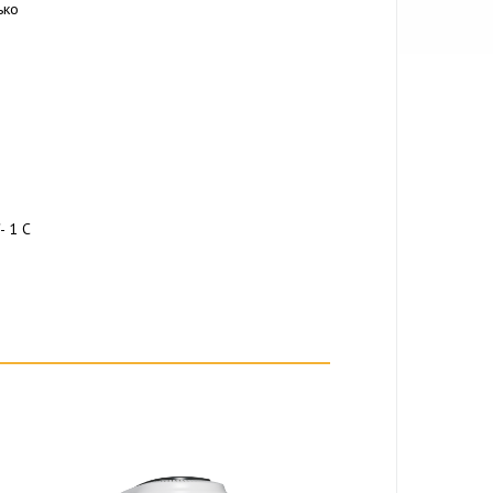
ько
- 1 С