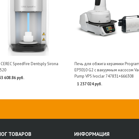
 CEREC SpeedFire Dentsply Sirona
Печь для обжига керамики Program
520
EP3010 G2 с вакуумным насосом V
Pump VP5 Ivoclar 747831+666308
33 608.86 руб.
1 237 024 руб.
ЛОГ ТОВАРОВ
ИНФОРМАЦИЯ