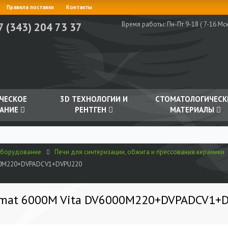
Правила поставки
Контакты
Время работы:
Пн-Пт 9-18 ( 7-16 Мск
7 (343) 204 73 37
ЧЕСКОЕ
3D ТЕХНОЛОГИИ И
СТОМАТОЛОГИЧЕСК
АНИЕ
РЕНТГЕН
МАТЕРИАЛЫ
оборудование
Печи для синтеризации, обжига и прессования керамики
6000M220+DVPADCV1+DVPU220
cumat 6000M Vita DV6000M220+DVPADCV1+