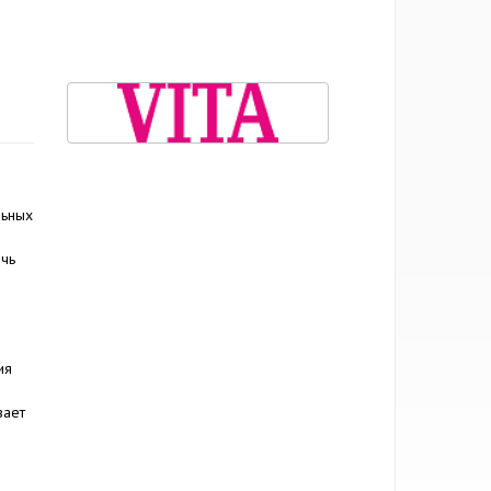
льных
ечь
ия
вает