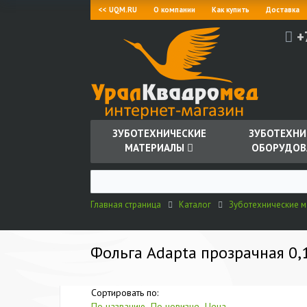
<< UQM.RU
О компании
Как купить
Доставка
+
ЗУБОТЕХНИЧЕСКИЕ
ЗУБОТЕХНИ
МАТЕРИАЛЫ
ОБОРУДОВ
Главная страница
Каталог
Зуботехнические 
Фольга Adapta прозрачная 0,
Сортировать по:
По названию
По новизне
Цена