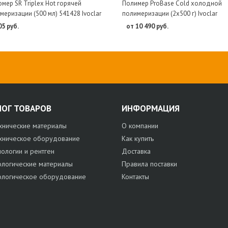
мер SR Triplex Hot горячей
Полимер ProBase Cold холодной
меризации (500 мл) 541428 Ivoclar
полимеризации (2х500 г) Ivoclar
05 руб.
от 10 490 руб.
ЛОГ ТОВАРОВ
ИНФОРМАЦИЯ
хнические материалы
О компании
хническое оборудование
Как купить
нологии и рентген
Доставка
ологические материалы
Правила поставки
ологическое оборудование
Контакты