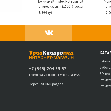
Полимер SR Triplex Hot горячей
Моно
полимеризации (2х500 г) Ivoclar
поли
3 894 руб.
2 0
КАТА
Зуботе
Зуботе
+7 (343) 204 73 37
3D тех
ВРЕМЯ РАБОТЫ:
ПН-ПТ 9-18 ( 7-16 МСК )
Стомат
Персональный раздел
Стомат