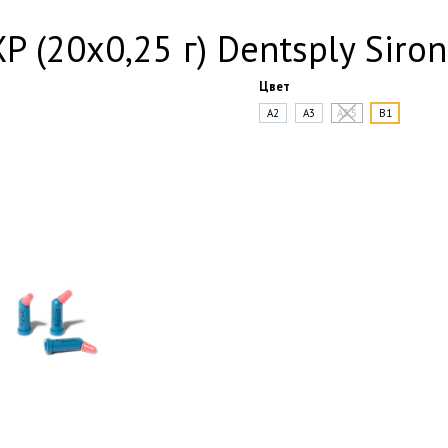
 (20х0,25 г) Dentsply Siro
Цвет
A2
A3
A3,5
B1