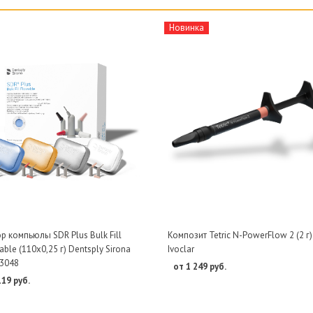
Новинка
р компьюлы SDR Plus Bulk Fill
Композит Tetric N-PowerFlow 2 (2 г)
ble (110х0,25 г) Dentsply Sirona
Ivoclar
3048
от 1 249 руб.
119 руб.