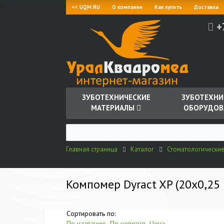
<< UQM.RU
О компании
Как купить
Доставка
+
ЗУБОТЕХНИЧЕСКИЕ
ЗУБОТЕХНИ
МАТЕРИАЛЫ
ОБОРУДОВ
Главная страница
Каталог
Стоматологически
Компомер Dyract XP (20х0,25 г
Сортировать по:
По названию
По новизне
Цена