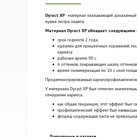
Dyract XP
- материал оказывающий доказанный 
нужна экстра защита.
Материал Dyract XP обладает следующими 
срок годности 2 года
идеален для пришеечных поражений, молоч
кариеса
рабочее время 90 с
6 оттенков, покрывающих шкалу оттенков
время полимеризации по 10 с слой толщ
Продемонстрированный кариеспрофилактическ
У материала Dyract XP был отмечен значительн
отношении кариеса.
как общая тенденция, этот эффект был т
профилактический эффект был наивысшим
фторид-содержащая паста не превзошл
Популярные в разделе