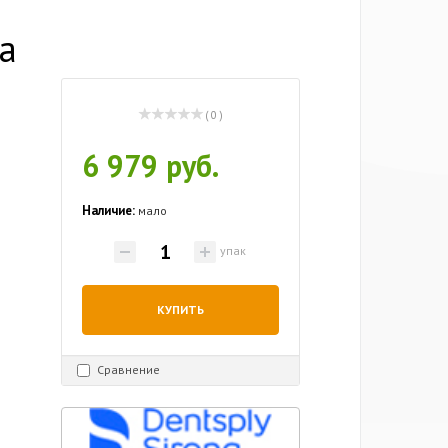
na
( 0 )
6 979 руб.
Наличие:
мало
упак
КУПИТЬ
Сравнение