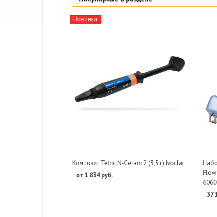
Новинка
Композит Tetric N-Ceram 2 (3,5 г) Ivoclar
Набо
Flowa
от 1 834 руб.
6060
37 