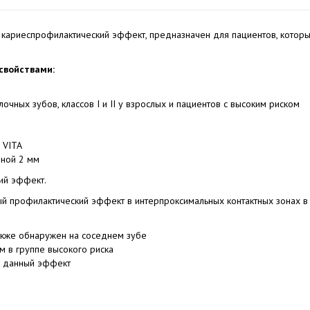
кариеспрофилактический эффект, предназначен для пациентов, котор
свойствами:
ных зубов, классов I и II у взрослых и пациентов с высоким риском
 VITA
иной 2 мм
ий эффект.
ый профилактический эффект в интерпроксимальных контактных зонах в
акже обнаружен на соседнем зубе
 в группе высокого риска
а данный эффект