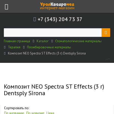
+7 (343) 204 73 37
Главная страница
Каталог
Стоматологические материалы
Терапия
Пломбировочные материалы
Композит NEO Spectra ST Effects (3 г) Dentsply Sirona
Композит NEO Spectra ST Effects (3 г)
Dentsply Sirona
Сортировать по:
По названию
По новизне
Цена