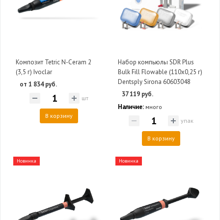
Композит Tetric N-Ceram 2
Набор компьюлы SDR Plus
(3,5 г) Ivoclar
Bulk Fill Flowable (110х0,25 г)
Dentsply Sirona 60603048
от 1 834 руб.
37 119 руб.
шт
Наличие:
много
В корзину
упак
В корзину
Новинка
Новинка