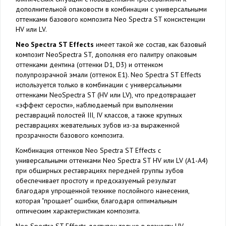
дополнительной опаковости в комбинации с универсальными
оттенками базового композита Neo Spectra ST консистенции
HV или LV.
Neo Spectra ST Effects
имеет такой же состав, как базовый
композит NeoSpectra ST, дополняя его палитру опаковым
оттенками дентина (оттенки D1, D3) и оттенком
полупрозрачной эмали (оттенок E1). Neo Spectra ST Effects
используется только в комбинации с универсальными
оттенками NeoSpectra ST (HV или LV), что предотвращает
«эффект серости», наблюдаемый при выполнении
реставраций полостей III, IV классов, а также крупных
реставрациях жевательных зубов из-за выраженной
прозрачности базового композита.
Комбинация оттенков Neo Spectra ST Effects с
универсальными оттенками Neo Spectra ST HV или LV (A1-A4)
при обширных реставрациях передней группы зубов
обеспечивает простоту и предсказуемый результат
благодаря упрощенной технике послойного нанесения,
которая "прощает" ошибки, благодаря оптимальным
оптическим характеристикам композита.
Neo Spectra ST Effects доступен только в вязкости HV