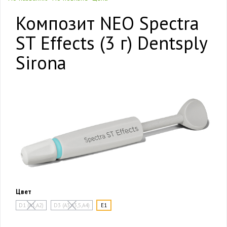
Композит NEO Spectra
ST Effects (3 г) Dentsply
Sirona
Цвет
D1 (A1,A2)
D3 (A3,A3,5,A4)
E1