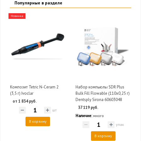
Популярные в разделе
Новинка
Композит Tetric N-Ceram 2
Набор компьюлы SDR Plus
(3,5 г) Ivoclar
Bulk Fill Flowable (110х0,25 г)
Dentsply Sirona 60603048
от 1 834 руб.
37 119 руб.
шт
Наличие:
много
В корзину
упак
В корзину