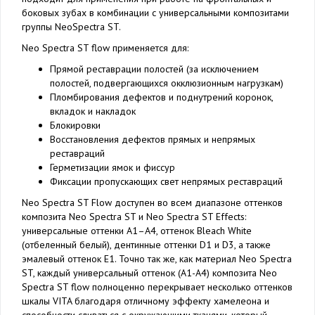
боковых зубах в комбинации с универсальными композитами
группы NeoSpectra ST.
Neo Spectra ST flow применяется для:
Прямой реставрации полостей (за исключением
полостей, подвергающихся окклюзионным нагрузкам)
Пломбирования дефектов и поднутрений коронок,
вкладок и накладок
Блокировки
Восстановления дефектов прямых и непрямых
реставраций
Герметизации ямок и фиссур
Фиксации пропускающих свет непрямых реставраций
Neo Spectra ST Flow доступен во всем диапазоне оттенков
композита Neo Spectra ST и Neo Spectra ST Effects:
универсальные оттенки A1–A4, оттенок Bleach White
(отбеленный белый), дентинные оттенки D1 и D3, а также
эмалевый оттенок E1. Точно так же, как материал Neo Spectra
ST, каждый универсальный оттенок (А1-А4) композита Neo
Spectra ST flow полноценно перекрывает несколько оттенков
шкалы VITA благодаря отличному эффекту хамелеона и
способности сливаться с окружающими тканями, который