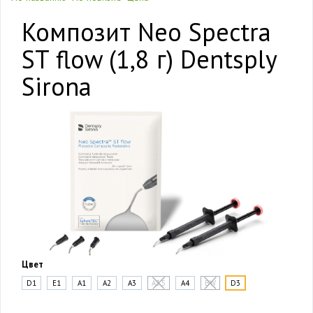
Композит Neo Spectra
ST flow (1,8 г) Dentsply
Sirona
Цвет
D1
E1
A1
A2
A3
A3,5
A4
BW
D3