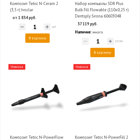
Композит Tetric N-Ceram 2
Набор компьюлы SDR Plus
(3,5 г) Ivoclar
Bulk Fill Flowable (110х0,25 г)
Dentsply Sirona 60603048
от 1 834 руб.
37 119 руб.
шт
Наличие:
много
В корзину
упак
В корзину
Новинка
Новинка
Композит Tetric N-PowerFlow
Композит Tetric N-PowerFill 2