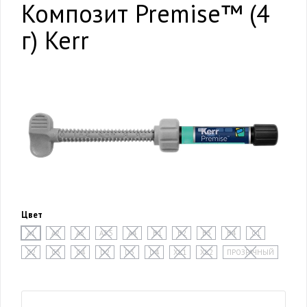
Композит Premise™ (4
г) Kerr
Цвет
A1
A2
A3
A3,5
A4
B1
B2
B3
B4
C1
C2
C3
C4
D2
D3
D4
XL1
XL2
ПРОЗРАЧНЫЙ