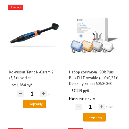
Новинка
Композит Tetric N-Ceram 2
Набор компьюлы SDR Plus
(3,5 г) Ivoclar
Bulk Fill Flowable (110х0,25 г)
Dentsply Sirona 60603048
от 1 834 руб.
37 119 руб.
шт
Наличие:
много
В корзину
упак
В корзину