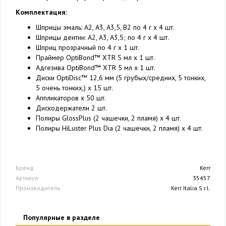
Комплектация:
Шприцы эмаль: А2, А3, А3,5, В2 по 4 г x 4 шт.
Шприцы дентин: А2, А3, А3,5; по 4 г x 4 шт.
Шприц прозрачный по 4 г x 1 шт.
Праймер OptiBond™ XTR 5 мл x 1 шт.
Адгезива OptiBond™ XTR 5 мл x 1 шт.
Диски OptiDisc™ 12,6 мм (5 грубых/средних, 5 тонких,
5 очень тонких,) x 15 шт.
Аппликаторов x 50 шт.
Дискодержатели 2 шт.
Полиры GlossPlus (2 чашечки, 2 пламя) x 4 шт.
Полиры HiLuster Plus Dia (2 чашечки, 2 пламя) x 4 шт.
Бренд
Kerr
Артикул
35457
Производитель
Kerr Italia S.r.l.
Популярные в разделе