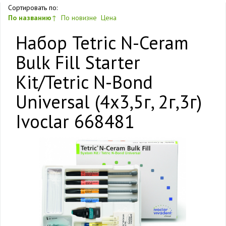
Сортировать по:
По названию
↑
По новизне
Цена
Набор Tetric N-Ceram
Bulk Fill Starter
Kit/Tetric N-Bond
Universal (4х3,5г, 2г,3г)
Ivoclar 668481