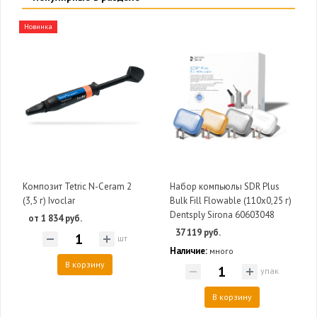
Новинка
Композит Tetric N-Ceram 2
Набор компьюлы SDR Plus
(3,5 г) Ivoclar
Bulk Fill Flowable (110х0,25 г)
Dentsply Sirona 60603048
от 1 834 руб.
37 119 руб.
шт
Наличие:
много
В корзину
упак
В корзину