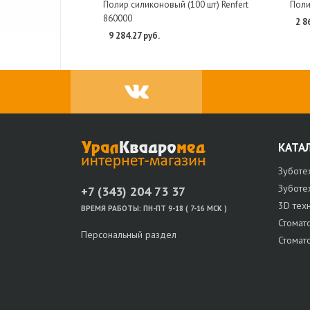
Полир силиконовый (100 шт) Renfert
Полир
860000
2 8
9 284.27 руб.
КАТА
Зуботе
Зуботе
+7 (343) 204 73 37
3D тех
ВРЕМЯ РАБОТЫ:
ПН-ПТ 9-18 ( 7-16 МСК )
Стомат
Персональный раздел
Стомат