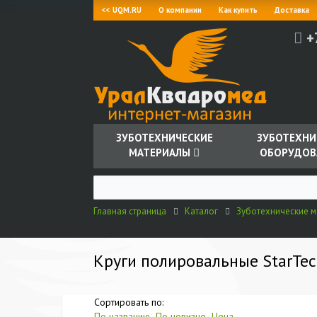
<< UQM.RU
О компании
Как купить
Доставка
+
ЗУБОТЕХНИЧЕСКИЕ
ЗУБОТЕХНИ
МАТЕРИАЛЫ
ОБОРУДОВ
Главная страница
Каталог
Зуботехнические 
Круги полировальные StarTec
Сортировать по:
По названию
По новизне
Цена