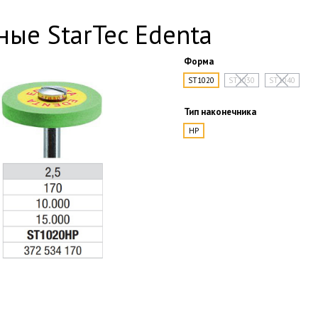
ые StarTec Edenta
Форма
ST1020
ST1030
ST1040
Тип наконечника
HP