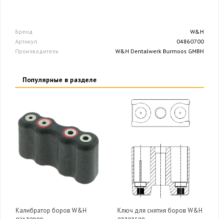
Бренд
W&H
Артикул
04860700
Производитель
W&H Dentalwerk Burmoos GMBH
Популярные в разделе
Калибратор боров W&H
Ключ для снятия боров W&H