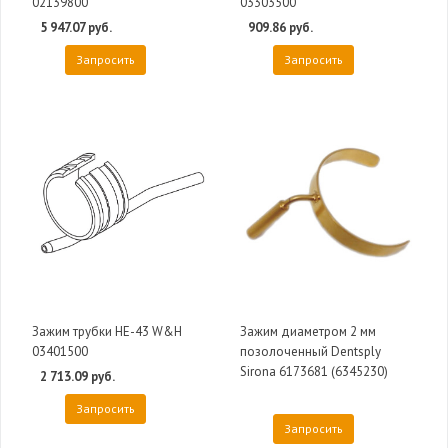
02139800
03303500
5 947.07 руб.
909.86 руб.
Запросить
Запросить
Зажим трубки HE-43 W&H
Зажим диаметром 2 мм
03401500
позолоченный Dentsply
Sirona 6173681 (6345230)
2 713.09 руб.
Запросить
Запросить