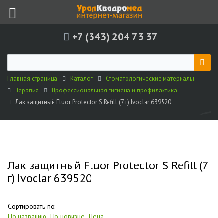
+7 (343) 204 73 37
Главная страница
Каталог
Стоматологические материалы
Терапия
Профессиональная гигиена и профилактика
Лак защитный Fluor Protector S Refill (7 г) Ivoclar 639520
Лак защитный Fluor Protector S Refill (7
г) Ivoclar 639520
Сортировать по:
По названию
По новизне
Цена