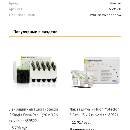
Бренд
Ivoclar
Артикул
639520
Производитель
Ivoclar Vivadent AG
Популярные в разделе
Лак защитный Fluor Protector
Лак защитный Fluor Protector
S Single Dose Refill (20 х 0,26
S Refill (3 х 7 г) Ivoclar 639521
г) Ivoclar 639522
11 917 руб.
5 798 руб.
Наличие:
мало