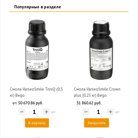
Популярные в разделе
Смола VarseoSmile TriniQ (0,5
Смола VarseoSmile Crown
кг) Bego
plus (0,25 кг) Bego
от 50 670.86 руб.
31 860.62 руб.
шт
шт
В корзину
Запросить