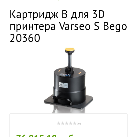
Картридж B для 3D
принтера Varseo S Bego
20360
( 0 )