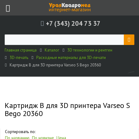
+7 (343) 204 73 37
Главная страница
Каталог
3D технологии и рентген
3D-печать
Расходные материалы для 3D-печати
Картридж B для 3D принтера Varseo S Bego 20360
Картридж B для 3D принтера Varseo S
Bego 20360
Сортировать по:
По названию
По новизне
Цена