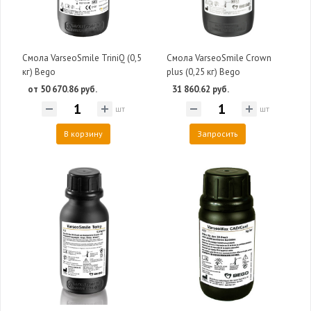
Смола VarseoSmile TriniQ (0,5
Смола VarseoSmile Crown
кг) Bego
plus (0,25 кг) Bego
от 50 670.86 руб.
31 860.62 руб.
шт
шт
В корзину
Запросить