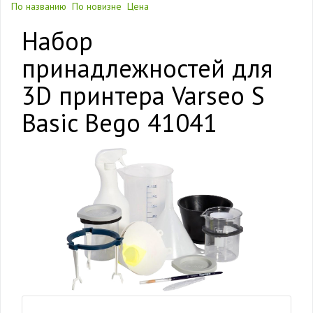
По названию
По новизне
Цена
Набор
принадлежностей для
3D принтера Varseo S
Basic Bego 41041