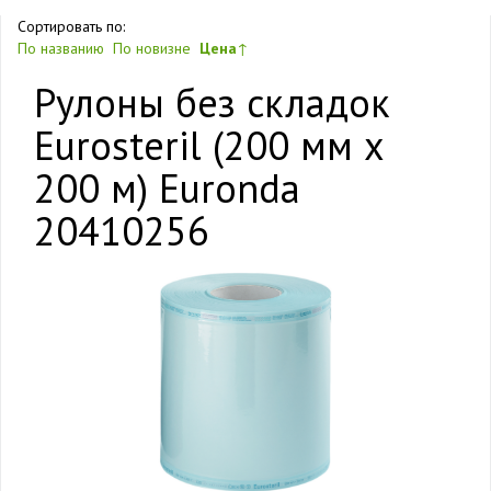
Сортировать по:
По названию
По новизне
Цена
↑
Рулоны без складок
Eurosteril (200 мм х
200 м) Euronda
20410256