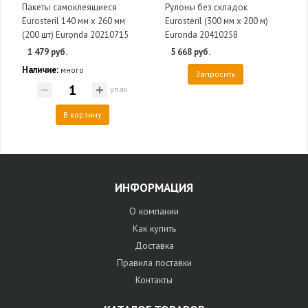
Пакеты самоклеящиеся
Рулоны без складок
Eurosteril 140 мм х 260 мм
Eurosteril (300 мм х 200 м)
(200 шт) Euronda 20210715
Euronda 20410258
1 479 руб.
5 668 руб.
Наличие:
много
Запросить
упак
В корзину
ИНФОРМАЦИЯ
О компании
Как купить
Доставка
Правила поставки
Контакты