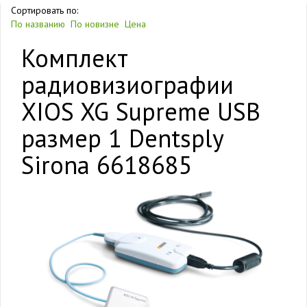
Сортировать по:
По названию
По новизне
Цена
Комплект
радиовизиографии
XIOS XG Supreme USB
размер 1 Dentsply
Sirona 6618685