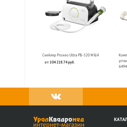
Скейлер Proxeo Ultra PB-520 W&H
Комп
уста
от 104 218.74 руб.
6494
КАТА