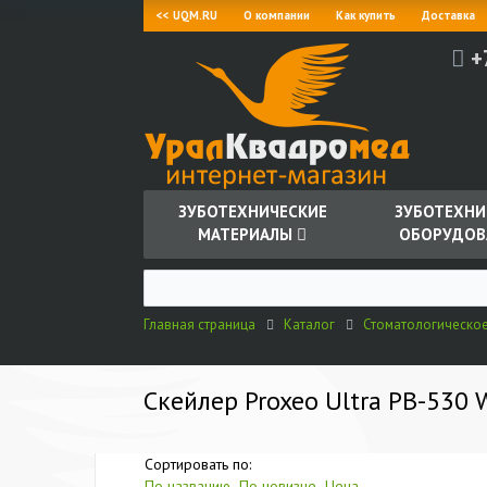
<< UQM.RU
О компании
Как купить
Доставка
+
ЗУБОТЕХНИЧЕСКИЕ
ЗУБОТЕХНИ
МАТЕРИАЛЫ
ОБОРУДОВ
Главная страница
Каталог
Стоматологическо
Скейлер Proxeo Ultra PB-530
Сортировать по:
По названию
По новизне
Цена