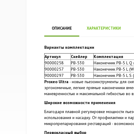
ОПИСАНИЕ
ХАРАКТЕРИСТИКИ
Варианты комплектации
Артикул
Скейлер
Комплектация
90000258
PB-530
Наконечник PB-5 L Q 
90000257
PB-530
Наконечник PB-5 L (W&
90000297
PB-530
Наконечник PB-5 L S 
Proxeo Ultra
- новые пьезоинструменты для сня
эргономичные, легкие прямые наконечники вм
маневренностью и максимальной гибкостью во
Широкие возможности применения
Благодаря плавной регулировке мощности пьез
использования и насадку. От профилактики и п
микропрепарирования реставраций - возможнос
Первокласный выбор