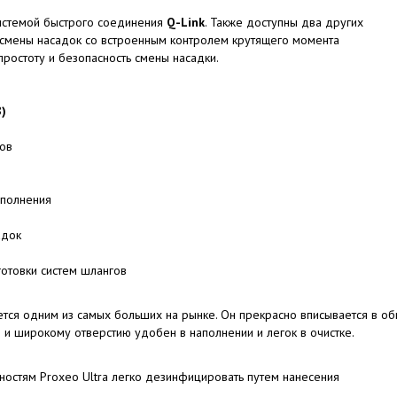
 системой быстрого соединения
Q-Link
. Также доступны два других
я смены насадок со встроенным контролем крутящего момента
ростоту и безопасность смены насадки.
)
ов
аполнения
адок
отовки систем шлангов
ется одним из самых больших на рынке. Он прекрасно вписывается в о
и широкому отверстию удобен в наполнении и легок в очистке.
ностям Proxeo Ultra легко дезинфицировать путем нанесения