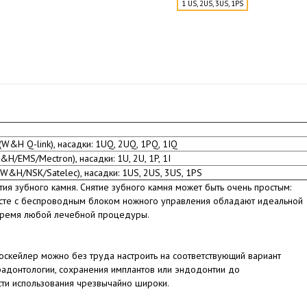
1 US, 2US, 3US, 1PS
(W&H Q-link), насадки: 1UQ, 2UQ, 1PQ, 1IQ
H/EMS/Mectron), насадки: 1U, 2U, 1P, 1I
(W&H/NSK/Satelec), насадки: 1US, 2US, 3US, 1PS
тия зубного камня. Снятие зубного камня может быть очень простым:
есте с беспроводным блоком ножного управления обладают идеальной
 время любой лечебной процедуры.
оскейлер можно без труда настроить на соответствующий вариант
арадонтологии, сохранения имплантов или эндодонтии до
ти использования чрезвычайно широки.