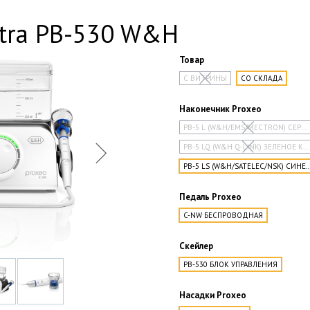
ltra PB-530 W&H
Товар
С ВИТРИНЫ
СО СКЛАДА
Наконечник Proxeo
PB-5 L (W&H/EMS/MECTRON) СЕРОЕ КОЛЬЦО
PB-5 LQ (W&H Q-LINK) ЗЕЛЕНОЕ КОЛЬЦО
PB-5 LS (W&H/SATELEC/NSK) СИ
Педаль Proxeo
C-NW БЕСПРОВОДНАЯ
Скейлер
PB-530 БЛОК УПРАВЛЕНИЯ
Насадки Proxeo