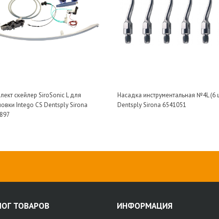
лект скейлер SiroSonic L для
Насадка инструментальная №4L (6 
новки Intego CS Dentsply Sirona
Dentsply Sirona 6541051
897
ЛОГ ТОВАРОВ
ИНФОРМАЦИЯ