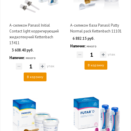
А-силикон Panasil Initial
А-силикон база Panasil Putty
Contact light корригирующий
Normal pack Kettenbach 11101
жидкотекучий Kettenbach
6 882.15 руб.
13411
Наличие:
много
3 608.40 руб.
упак
Наличие:
много
В корзину
упак
В корзину