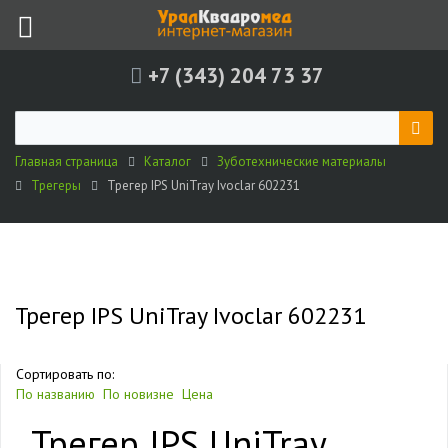
+7 (343) 204 73 37
Главная страница
Каталог
Зуботехнические материалы
Трегеры
Трегер IPS UniTray Ivoclar 602231
Трегер IPS UniTray Ivoclar 602231
Сортировать по:
По названию
По новизне
Цена
Трегер IPS UniTray