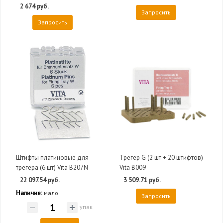
2 674 руб.
Запросить
Запросить
Штифты платиновые для
Трегер G (2 шт + 20 штифтов)
трегера (6 шт) Vita B207N
Vita B009
22 097.54 руб.
3 509.71 руб.
Наличие:
мало
Запросить
упак