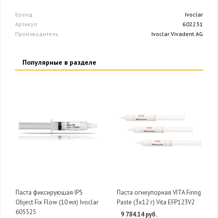
Бренд
Ivoclar
Артикул
602231
Производитель
Ivoclar Vivadent AG
Популярные в разделе
Паста фиксирующая IPS
Паста огнеупорная VITA Firing
Object Fix Flow (10 мл) Ivoclar
Paste (3х12 г) Vita EFP123V2
605525
9 784.14 руб.