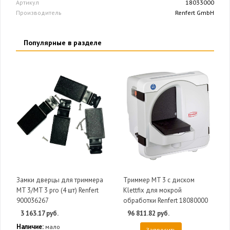
Артикул
18033000
Производитель
Renfert GmbH
Популярные в разделе
Замки дверцы для триммера
Триммер MT 3 с диском
MT 3/MT 3 pro (4 шт) Renfert
Klettfix для мокрой
900036267
обработки Renfert 18080000
3 163.17 руб.
96 811.82 руб.
Наличие:
мало
Запросить