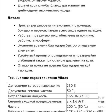
виброустойчивому корпусу.
Долгий срок службы благодаря магниту, не
требующему технического ухода.
Детали
Простая регулировка интенсивности с помощью
большого переключателя всего лишь одним пальцем.
Работает предельно тихо, обеспечивая приятную
рабочую атмосферу.
Экономия времени благодаря быстро очищаемым
элементам.
Устойчивый против опрокидывания и чрезвычайно
стабильный также при сильном давлении на края.
Оттискная ложка не прыгает благодаря мягкой
накладке.
Технические характеристики Vibrax
Допустимое сетевое напряжение
230 В
Допустимая сетевая частота
50 Гц
Потребляемая мощность
185 ВA (230 В)
Бренд
Сетевой входной предохранитель
2 x 1,6 A(T)
Renfert
Частота
100 Гц (50 Гц)
Артикул
18300000
Габариты (ширина x высота x глубина)
275 x 140 x 220 мм