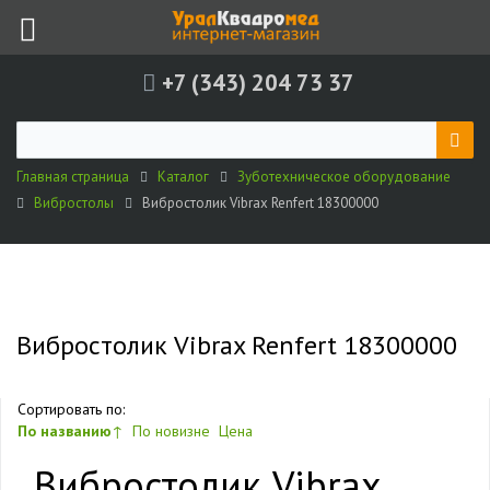
+7 (343) 204 73 37
Главная страница
Каталог
Зуботехническое оборудование
Вибростолы
Вибростолик Vibrax Renfert 18300000
Вибростолик Vibrax Renfert 18300000
Сортировать по:
По названию
↑
По новизне
Цена
Вибростолик Vibrax