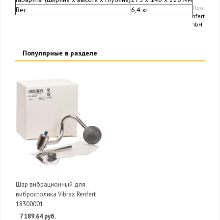
Производ
Вес
6,4 кг
Renfert
GmbH
Популярные в разделе
Шар вибрационный для
вибростолика Vibrax Renfert
18300001
7 189.64 руб.