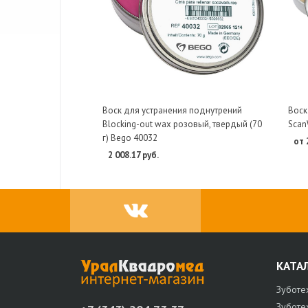
Воск для устранения поднутрений
Воск
Blocking-out wax розовый, твердый (70
Scan
г) Bego 40032
от 
2 008.17 руб.
КАТА
Зуботе
Зуботе