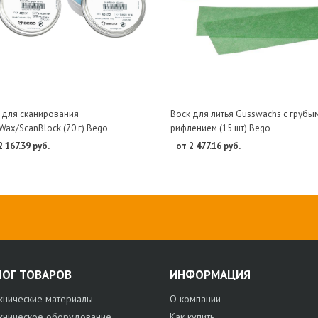
 для сканирования
Воск для литья Gusswachs с грубы
Wax/ScanBlock (70 г) Bego
рифлением (15 шт) Bego
2 167.39 руб.
от 2 477.16 руб.
ЛОГ ТОВАРОВ
ИНФОРМАЦИЯ
хнические материалы
О компании
хническое оборудование
Как купить