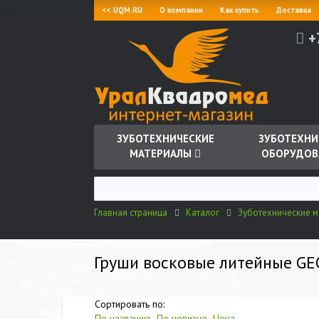
<< UQM.RU
О компании
Как купить
Доставка
+
ЗУБОТЕХНИЧЕСКИЕ
ЗУБОТЕХНИ
МАТЕРИАЛЫ
ОБОРУДОВ
Главная страница
Каталог
Зуботехнические 
Груши восковые литейные GE
Сортировать по:
По названию
По новизне
Цена