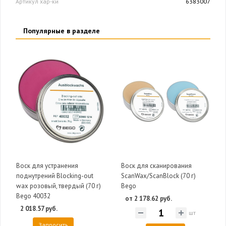
Артикул хар-ки
6383007
Популярные в разделе
Воск для устранения
Воск для сканирования
поднутрений Blocking-out
ScanWax/ScanBlock (70 г)
wax розовый, твердый (70 г)
Bego
Bego 40032
от 2 178.62 руб.
2 018.57 руб.
шт
Запросить