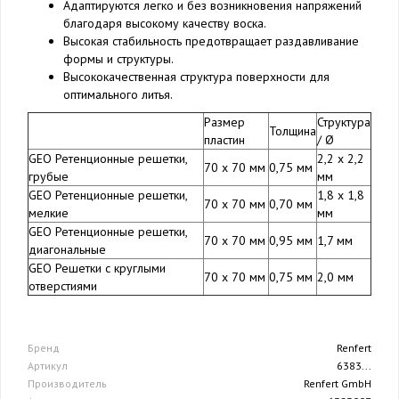
Адаптируются легко и без возникновения напряжений
благодаря высокому качеству воска.
Высокая стабильность предотвращает раздавливание
формы и структуры.
Высококачественная структура поверхности для
оптимального литья.
Размер
Структура
Толщина
пластин
/ Ø
GEO Ретенционные решетки,
2,2 x 2,2
70 x 70 мм
0,75 мм
грубые
мм
GEO Ретенционные решетки,
1,8 x 1,8
70 x 70 мм
0,70 мм
мелкие
мм
GEO Ретенционные решетки,
70 x 70 мм
0,95 мм
1,7 мм
диагональные
GEO Решетки с круглыми
70 x 70 мм
0,75 мм
2,0 мм
отверстиями
Бренд
Renfert
Артикул
6383...
Производитель
Renfert GmbH