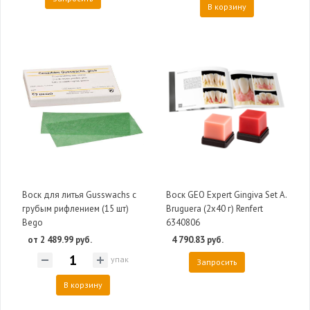
В корзину
Воск для литья Gusswachs с
Воск GEO Expert Gingiva Set А.
грубым рифлением (15 шт)
Bruguera (2х40 г) Renfert
Bego
6340806
от 2 489.99 руб.
4 790.83 руб.
упак
Запросить
В корзину