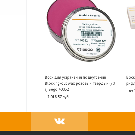
Воск для устранения поднутрений
Воск
Blocking-out wax розовый, твердый (70
рифл
г) Bego 40032
от 
2 018.57 руб.