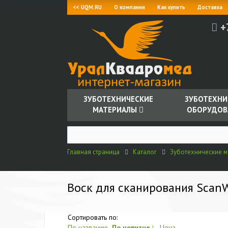
<< UQM.RU
О компании
Как купить
Доставка
+
ЗУБОТЕХНИЧЕСКИЕ
ЗУБОТЕХНИ
МАТЕРИАЛЫ
ОБОРУДОВ
Главная страница
Каталог
Зуботехнические 
Воск для сканирования ScanW
Сортировать по:
По названию
По новизне
↓
Цена