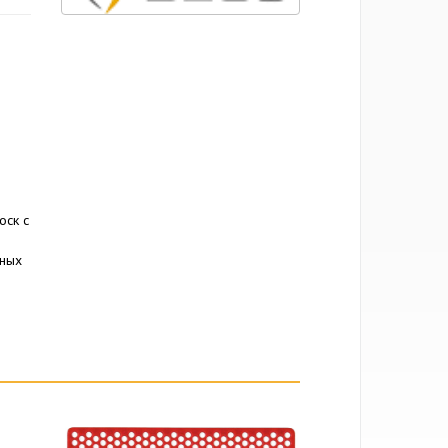
оск с
нных