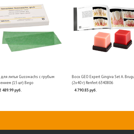
 для литья Gusswachs с грубым
Воск GEO Expert Gingiva Set А. Brug
ением (15 шт) Bego
(2х40 г) Renfert 6340806
2 489.99 руб.
4 790.83 руб.