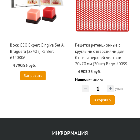
Воск GEO Expert Gingiva Set А.
Решетки ретенционные с
Bruguera (2х40 г) Renfert
круглыми отверстиями для
6340806
бюгеля верхней челюсти
70х70 мм (20 шт) Bego 40039
4 790.83 руб.
4 903.35 руб.
Запросить
Наличие:
много
упак
В корзину
ИНФОРМАЦИЯ