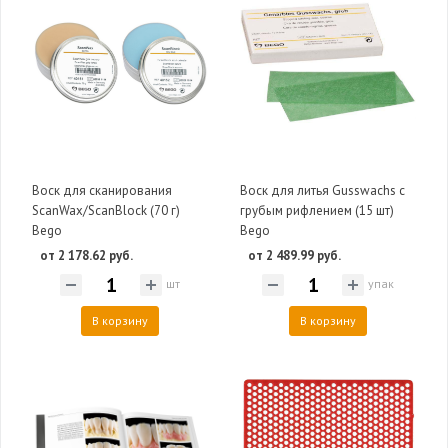
Воск для сканирования
Воск для литья Gusswachs с
ScanWax/ScanBlock (70 г)
грубым рифлением (15 шт)
Bego
Bego
от 2 178.62 руб.
от 2 489.99 руб.
шт
упак
В корзину
В корзину