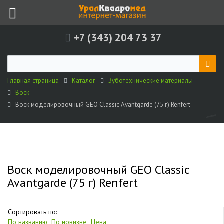
+7 (343) 204 73 37
Главная страница
Каталог
Зуботехнические материалы
Воск
Воск моделировочный GEO Classic Avantgarde (75 г) Renfert
Воск моделировочный GEO Classic
Avantgarde (75 г) Renfert
Сортировать по:
По названию
По новизне
Цена