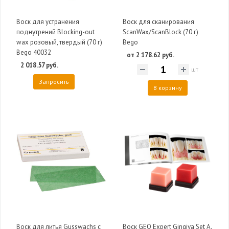
Воск для устранения
Воск для сканирования
поднутрений Blocking-out
ScanWax/ScanBlock (70 г)
wax розовый, твердый (70 г)
Bego
Bego 40032
от 2 178.62 руб.
2 018.57 руб.
шт
Запросить
В корзину
Воск для литья Gusswachs с
Воск GEO Expert Gingiva Set А.