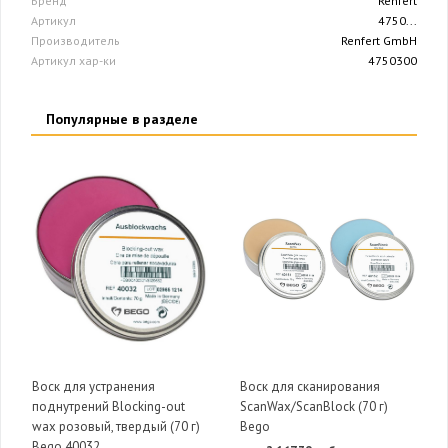
Бренд
Renfert
Артикул
4750...
Производитель
Renfert GmbH
Артикул хар-ки
4750300
Популярные в разделе
Воск для устранения
Воск для сканирования
поднутрений Blocking-out
ScanWax/ScanBlock (70 г)
wax розовый, твердый (70 г)
Bego
Bego 40032