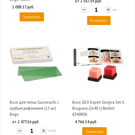
от 2 167.39 руб.
2 008.17 руб.
шт
Запросить
В корзину
Воск для литья Gusswachs с
Воск GEO Expert Gingiva Set А.
грубым рифлением (15 шт)
Bruguera (2х40 г) Renfert
Bego
6340806
от 2 477.16 руб.
4 766.14 руб.
упак
Запросить