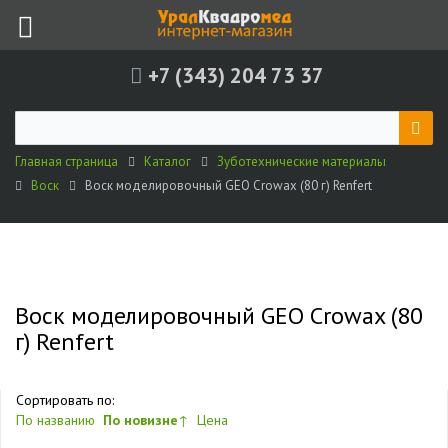
+7 (343) 204 73 37
Главная страница
Каталог
Зуботехнические материалы
Воск
Воск моделировочный GEO Crowax (80 г) Renfert
Воск моделировочный GEO Crowax (80
г) Renfert
Сортировать по:
По названию
По новизне
↑
Цена