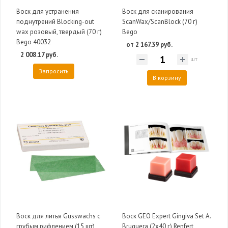
Воск для устранения
Воск для сканирования
поднутрений Blocking-out
ScanWax/ScanBlock (70 г)
wax розовый, твердый (70 г)
Bego
Bego 40032
от 2 167.39 руб.
2 008.17 руб.
шт
Запросить
В корзину
Воск для литья Gusswachs с
Воск GEO Expert Gingiva Set А.
грубым рифлением (15 шт)
Bruguera (2х40 г) Renfert