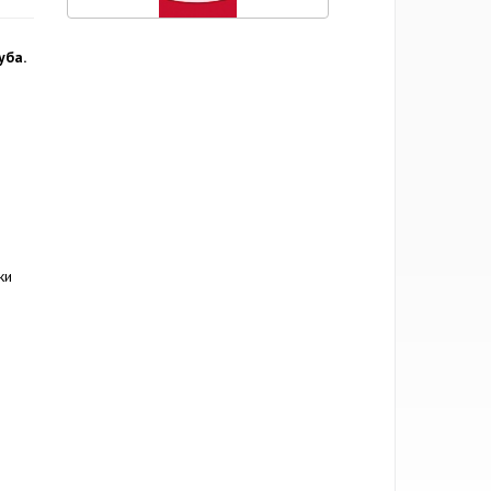
уба.
ки