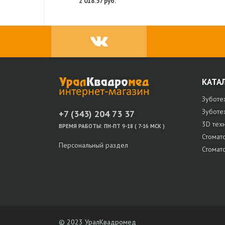
2 018.57 руб.
КАТА
Зуботе
Зуботе
+7 (343) 204 73 37
3D тех
ВРЕМЯ РАБОТЫ:
ПН-ПТ 9-18 ( 7-16 МСК )
Стомат
Персональный раздел
Стомат
© 2023 УралКвадромед