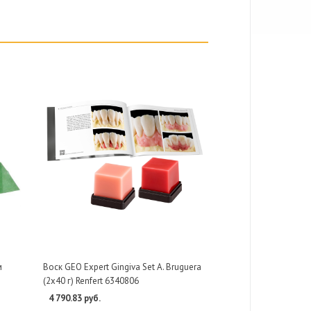
м
Воск GEO Expert Gingiva Set А. Bruguera
(2х40 г) Renfert 6340806
4 790.83 руб.