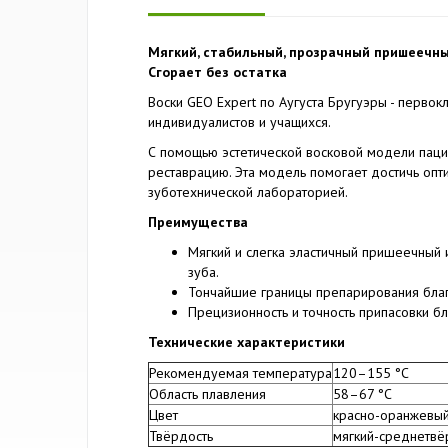
Мягкий, стабильный, прозрачный пришеечны
Сгорает без остатка
Воски GEO Expert по Аугуста Бругуэры - перво
индивидуалистов и учащихся.
С помощью эстетической восковой модели пацие
реставрацию. Эта модель помогает достичь опт
зуботехнической лабораторией.
Преимущества
Мягкий и слегка эластичный пришеечный 
зуба.
Тончайшие границы препарирования благ
Прецизионность и точность припасовки б
Технические характеристики
Рекомендуемая температура
120–155 °C
Область плавления
58–67 °C
Цвет
красно-оранжевы
Твёрдость
мягкий-среднетв