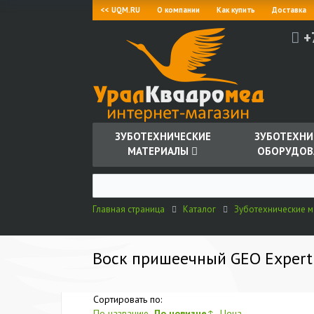
<< UQM.RU
О компании
Как купить
Доставка
+
ЗУБОТЕХНИЧЕСКИЕ
ЗУБОТЕХНИ
МАТЕРИАЛЫ
ОБОРУДОВ
Главная страница
Каталог
Зуботехнические 
Воск пришеечный GEO Expert C
Сортировать по:
По названию
По новизне
↑
Цена