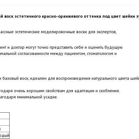
й воск эстетичного красно-оранжевого оттенка под цвет шейки з
классные эстетические моделировочные воски для экспертов,
нт и доктор могут точно представить себе и оценить будущую
имальной согласованности между пациентом, стоматологом и
и базовый воск, идеален для воспроизведения натурального цвета шей
одаря очень хорошим свойствам для адаптации и скобления.
лагодаря минимальной усадке.
й
ёрдый