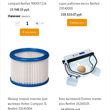
compact Renfert 900037226
одно рабочее место Renfert
29340000
23 948.33 руб.
103 820.07 руб.
Наличие:
много
Запросить
шт
В корзину
Фильтр тонкой очистки для
Бокс вытяжной Dustex master
вытяжки Vortex Compact 3L
plus Renfert 26260105
Renfert 29245004
35 970.51 руб.