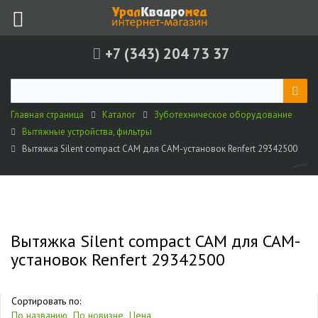
+7 (343) 204 73 37
Главная страница
Каталог
Зуботехническое оборудование
Вытяжные устройства, фильтры
Вытяжка Silent compact CAM для CAM-установок Renfert 29342500
Вытяжка Silent compact CAM для CAM-
установок Renfert 29342500
Сортировать по:
По названию
По новизне
Цена