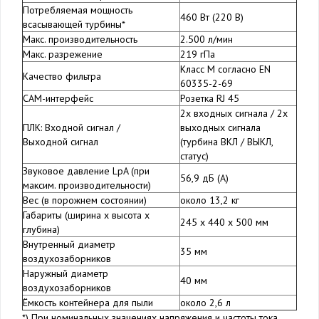
Потребляемая мощность
460 Вт (220 В)
всасывающей турбины*
Макс. производительность
2.500 л/мин
Макс. разрежение
219 гПа
Класс M согласно EN
Качество фильтра
60335-2-69
CAM-интерфейс
Розетка RJ 45
2x входных сигнала / 2x
ПЛК: Входной сигнал /
выходных сигнала
Выходной сигнал
(турбина ВКЛ / ВЫКЛ,
статус)
Звуковое давление LpA (при
56,9 дБ (A)
максим. производительности)
Вес (в порожнем состоянии)
около 13,2 кг
Габариты (ширина х высота х
245 x 440 x 500 мм
глубина)
Внутренный диаметр
35 мм
воздухозаборников
Наружный диаметр
40 мм
воздухозаборников
Ёмкость контейнера для пыли
около 2,6 л
*) При номинальных значениях напряжения и частоты тока