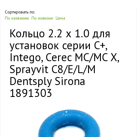
Сортировать по:
По названию
По новизне
Цена
Кольцо 2.2 х 1.0 для
установок серии C+,
Intego, Cerec MC/MC X,
Sprayvit C8/E/L/M
Dentsply Sirona
1891303