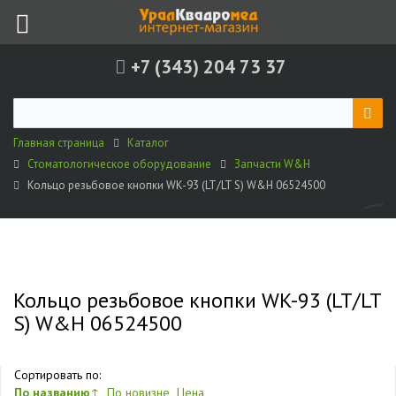
+7 (343) 204 73 37
Главная страница
Каталог
Стоматологическое оборудование
Запчасти W&H
Кольцо резьбовое кнопки WK-93 (LT/LT S) W&H 06524500
Кольцо резьбовое кнопки WK-93 (LT/LT
S) W&H 06524500
Сортировать по:
По названию
↑
По новизне
Цена