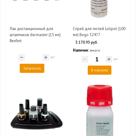
Лак дистанционный для
Спрей для тиглей Lolipot (100
штампиков die:master (15 мл)
мл) Bego 52477
Renfert
3 170.93 руб.
Наличие:
много
шт
шт
Запросить
В корзину