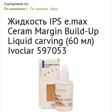
Сортировать по:
По названию
↑
По новизне
Цена
Жидкость IPS e.max
Ceram Margin Build-Up
Liquid carving (60 мл)
Ivoclar 597053