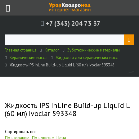
+7 (343) 204 73 37
Главная страница
Каталог
Зуботехнические материалы
Керамические массы
Жидкости для керамических масс
Жидкость IPS InLine Build-up Liquid L (60 мл) Ivoclar 593348
Жидкость IPS InLine Build-up Liquid L
(60 мл) Ivoclar 593348
Сортировать по:
По названию
По новизне
Цена