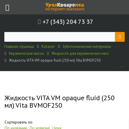
+7 (343) 204 73 37
Главная страница
Каталог
Зуботехнические материалы
Керамические массы
Жидкости для керамических масс
Жидкость VITA VM opaque fluid (250 мл) Vita BVMOF250
Жидкость VITA VM opaque fluid (250
мл) Vita BVMOF250
Сортировать по:
По названию
По новизне
Цена