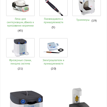
Печи для
Пневмодолото и
Триммеры
(19)
синтеризации, обжига и
принадлежности
прессования керамики
(5)
(45)
Фрезерные станки,
Электрошпатели и
пиндекс система
принадлежности
(21)
(20)