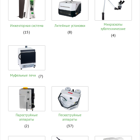
Микроскопы
Инжекторная система
Литейные установки
зуботехнические
(15)
(8)
(4)
Муфельные печи
(7)
Пароструйные
Пескоструйные
аппараты
аппараты
(2)
(37)