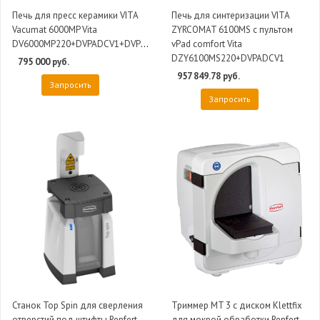
Печь для пресс керамики VITA
Печь для синтеризации VITA
Vacumat 6000MP Vita
ZYRCOMAT 6100MS с пультом
DV6000MP220+DVPADCV1+DVPU220
vPad comfort Vita
DZY6100MS220+DVPADCV1
795 000 руб.
957 849.78 руб.
Запросить
Запросить
Станок Top Spin для сверления
Триммер MT 3 с диском Klettfix
отверстий под штифты Renfert
для мокрой обработки Renfert