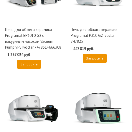
Печь для обжига керамики
Печь для обжига керамики
Programat EP3010 G2 с
Programat P310 G2 Ivoclar
вакуумным насосом Vacuum
747825
Pump VP5 Ivoclar 747831+666308
447 819 руб.
1 237 024 руб.
Запросить
Запросить