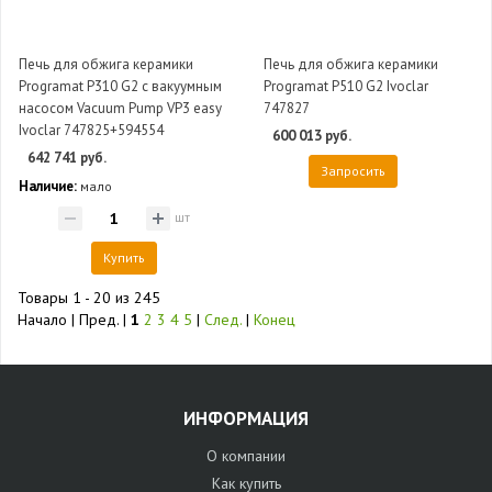
Печь для обжига керамики
Печь для обжига керамики
Programat P310 G2 с вакуумным
Programat P510 G2 Ivoclar
насосом Vacuum Pump VP3 easy
747827
Ivoclar 747825+594554
600 013 руб.
642 741 руб.
Запросить
Наличие:
мало
шт
Купить
Товары 1 - 20 из 245
Начало | Пред. |
1
2
3
4
5
|
След.
|
Конец
ИНФОРМАЦИЯ
О компании
Как купить