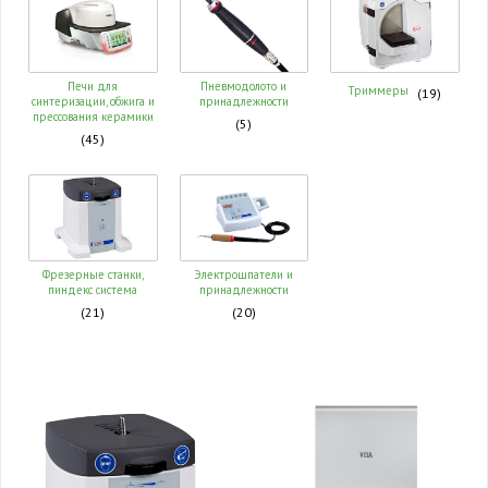
Печи для
Пневмодолото и
Триммеры
(19)
синтеризации, обжига и
принадлежности
прессования керамики
(5)
(45)
Фрезерные станки,
Электрошпатели и
пиндекс система
принадлежности
(21)
(20)