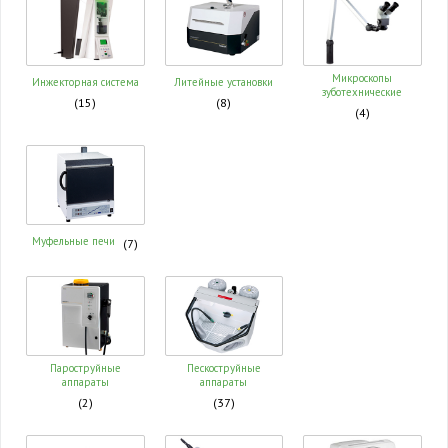
Микроскопы
Инжекторная система
Литейные установки
зуботехнические
(15)
(8)
(4)
Муфельные печи
(7)
Пароструйные
Пескоструйные
аппараты
аппараты
(2)
(37)