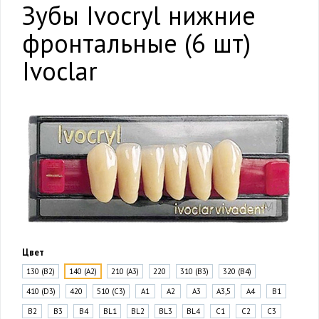
Зубы Ivocryl нижние
фронтальные (6 шт)
Ivoclar
Цвет
130 (B2)
140 (A2)
210 (A3)
220
310 (B3)
320 (B4)
410 (D3)
420
510 (C3)
A1
A2
A3
A3,5
A4
B1
B2
B3
B4
BL1
BL2
BL3
BL4
C1
C2
C3