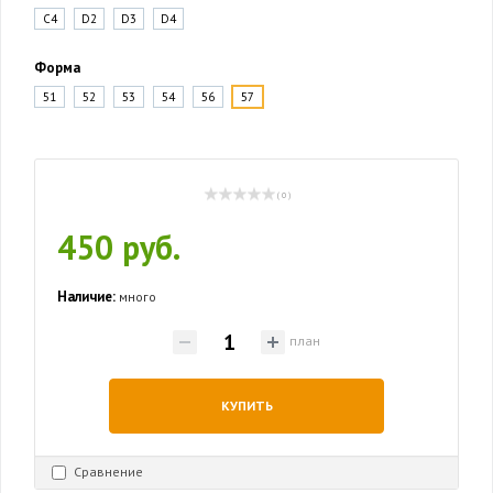
C4
D2
D3
D4
Форма
51
52
53
54
56
57
( 0 )
450 руб.
Наличие:
много
план
КУПИТЬ
Сравнение