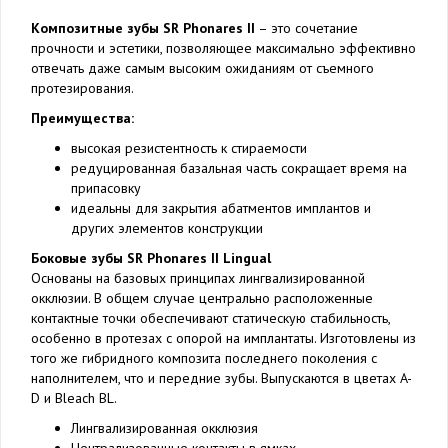
Композитные зубы SR Phonares II
– это сочетание
прочности и эстетики, позволяющее максимально эффективно
отвечать даже самым высоким ожиданиям от съемного
протезирования.
Преимущества:
высокая резистентность к стираемости
редуцированная базальная часть сокращает время на
припасовку
идеальны для закрытия абатментов имплантов и
других элементов конструкции
Боковые зубы SR Phonares II Lingual
Основаны на базовых принципах лингвализированной
окклюзии. В общем случае центрально расположенные
контактные точки обеспечивают статическую стабильность,
особенно в протезах с опорой на имплантаты. Изготовлены из
того же гибридного композита последнего поколения с
наполнителем, что и передние зубы. Выпускаются в цветах A-
D и Bleach BL.
Лингвализированная окклюзия
Централизованные контакты в ямках