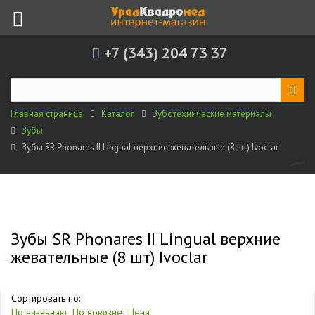
+7 (343) 204 73 37
Главная страница
Каталог
Зуботехнические материалы
Зубы
Зубы SR Phonares II Lingual верхние жевательные (8 шт) Ivoclar
Зубы SR Phonares II Lingual верхние
жевательные (8 шт) Ivoclar
Сортировать по:
По названию
По новизне
Цена