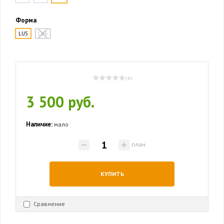
Форма
LU5
LU6
( 0 )
3 500 руб.
Наличие:
мало
план
КУПИТЬ
Сравнение