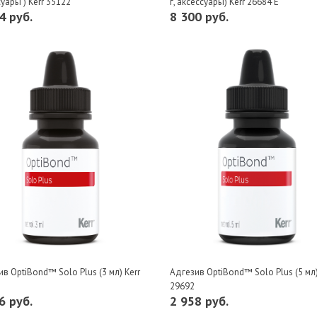
уары ) Kerr 35122
г, аксессуары) Kerr 26684 E
4 руб.
8 300 руб.
в OptiBond™ Solo Plus (3 мл) Kerr
Адгезив OptiBond™ Solo Plus (5 мл)
29692
6 руб.
2 958 руб.