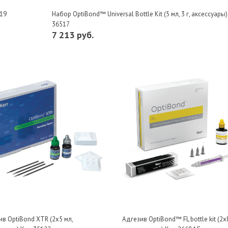
519
Набор OptiBond™ Universal Bottle Kit (5 мл, 3 г, аксессуары)
36517
7 213 руб.
ив OptiBond XTR (2х5 мл,
Адгезив OptiBond™ FL bottle kit (2х8