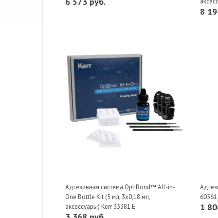
6 573 руб.
аксесс
8 19
Адгезивная система OptiBond™ All-in-
Адгези
One Bottle Kit (5 мл, 3х0,18 мл,
60561
1 80
аксессуары) Kerr 33381 E
3 368 руб.