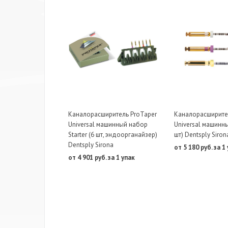
Каналорасширитель ProTaper
Каналорасширите
Universal машинный набор
Universal машинн
Starter (6 шт, эндоорганайзер)
шт) Dentsply Siron
Dentsply Sirona
от 5 180 руб. за 1
от 4 901 руб. за 1 упак