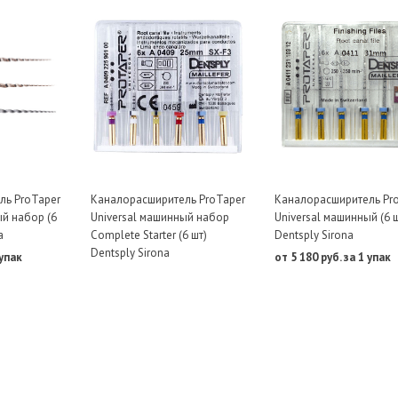
ль ProTaper
Каналорасширитель ProTaper
Каналорасширитель Pr
ый набор (6
Universal машинный набор
Universal машинный (6 
a
Complete Starter (6 шт)
Dentsply Sirona
Dentsply Sirona
 упак
от 5 180 руб. за 1 упак