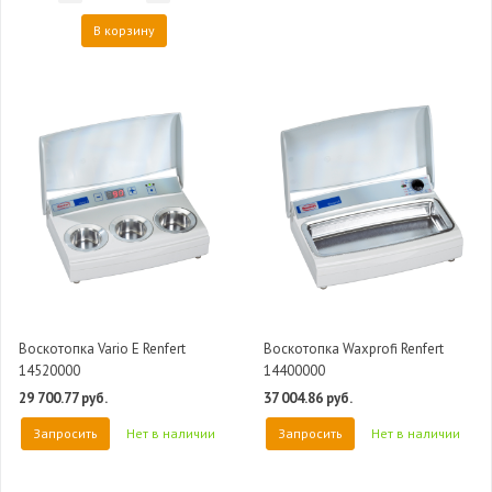
В корзину
Воскотопка Vario E Renfert
Воскотопка Waxprofi Renfert
14520000
14400000
29 700.77 руб.
37 004.86 руб.
Запросить
Нет в наличии
Запросить
Нет в наличии