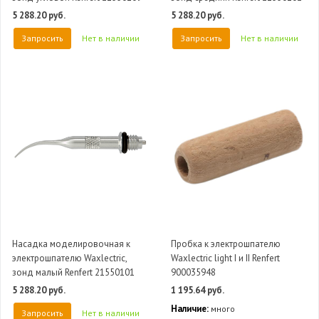
5 288.20 руб.
5 288.20 руб.
Запросить
Нет в наличии
Запросить
Нет в наличии
Насадка моделировочная к
Пробка к электрошпателю
электрошпателю Waxlectric,
Waxlectric light I и II Renfert
зонд малый Renfert 21550101
900035948
5 288.20 руб.
1 195.64 руб.
Наличие:
много
Запросить
Нет в наличии