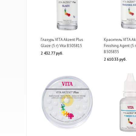
Глазурь VITA Akzent Plus
Краситель VITA Ak
Glaze (5 г) Vita B505815
Finishing Agent (5 г
B505835
2 432.77 руб.
2 610.33 руб.