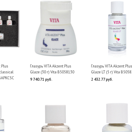
 Plus
Глазурь VITA Akzent Plus
Глазурь VITA Akzent Plu
classical
Glaze (30 г) Vita B5058130
Glaze LT (5 г) Vita B505
a BAPKCSC
9 740.71 руб.
2 432.77 руб.