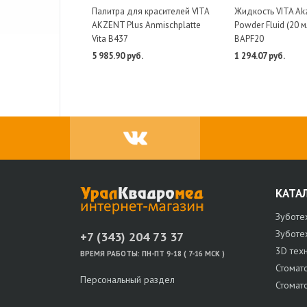
Палитра для красителей VITA
Жидкость VITA Akz
AKZENT Plus Anmischplatte
Powder Fluid (20 м
Vita B437
BAPF20
5 985.90 руб.
1 294.07 руб.
КАТА
Зуботе
Зуботе
+7 (343) 204 73 37
3D тех
ВРЕМЯ РАБОТЫ:
ПН-ПТ 9-18 ( 7-16 МСК )
Стомат
Персональный раздел
Стомат